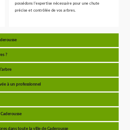
possédons l'expertise nécessaire pour une chute
précise et contrôlée de vos arbres.
aderousse
es ?
’arbre
rvée à un professionnel
à Caderousse
res dans toute la ville de Caderousse