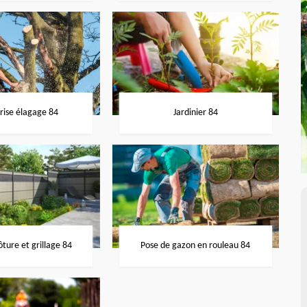
rise élagage 84
Jardinier 84
ôture et grillage 84
Pose de gazon en rouleau 84