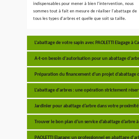
indispensables pour mener à bien l'intervention, nous
sommes tout à fait en mesure de réaliser l'abattage de
tous les types d'arbres et quelle que soit sa taille.
L'abattage de votre sapin avec PAOLETTI Elagage à C
A-t-on besoin d'autorisation pour un abattage d'arbr
Préparation du financement d’un projet d’abattage d
L'abattage d'arbres : une opération strictement rése
Jardinier pour abattage d’arbre dans votre proximité
Trouver le bon plan d’un service d’abattage d’arbre 
PAOLETTI Elagage: un professionnel en abattage d'arb