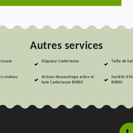
Autres services
erousse
Elagueur Caderousse
Taille de h
en rouleau
Artisan dessouchage arbre et
Société d'é
haie Caderousse 84860
84860