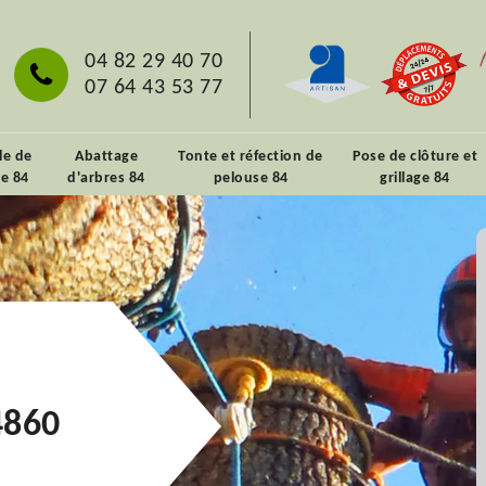
04 82 29 40 70
07 64 43 53 77
lle de
Abattage
Tonte et réfection de
Pose de clôture et
ie 84
d'arbres 84
pelouse 84
grillage 84
4860