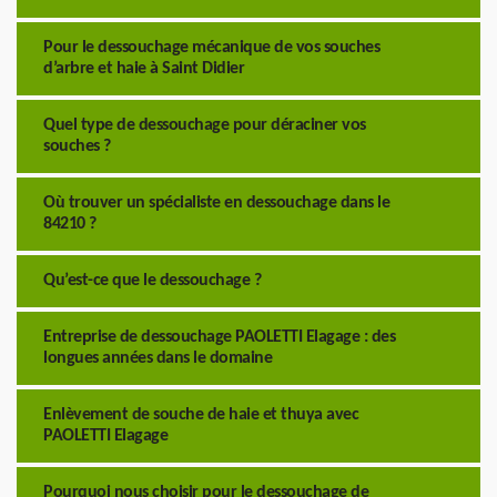
Pour le dessouchage mécanique de vos souches
d’arbre et haie à Saint Didier
Quel type de dessouchage pour déraciner vos
souches ?
Où trouver un spécialiste en dessouchage dans le
84210 ?
Qu’est-ce que le dessouchage ?
Entreprise de dessouchage PAOLETTI Elagage : des
longues années dans le domaine
Enlèvement de souche de haie et thuya avec
PAOLETTI Elagage
Pourquoi nous choisir pour le dessouchage de