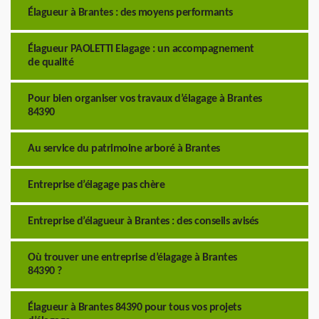
Élagueur à Brantes : des moyens performants
Élagueur PAOLETTI Elagage : un accompagnement
de qualité
Pour bien organiser vos travaux d’élagage à Brantes
84390
Au service du patrimoine arboré à Brantes
Entreprise d’élagage pas chère
Entreprise d’élagueur à Brantes : des conseils avisés
Où trouver une entreprise d’élagage à Brantes
84390 ?
Élagueur à Brantes 84390 pour tous vos projets