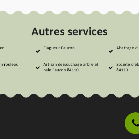
Autres services
con
Elagueur Faucon
Abattage d'
en rouleau
Artisan dessouchage arbre et
Société d'é
haie Faucon 84110
84110