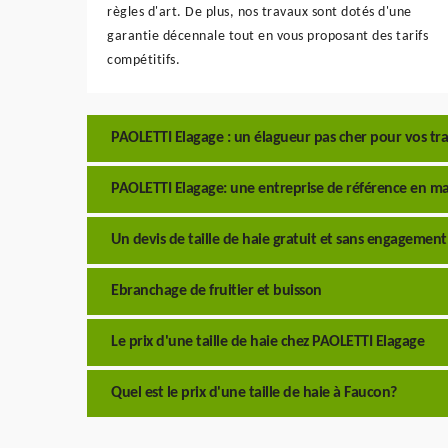
règles d'art. De plus, nos travaux sont dotés d'une
garantie décennale tout en vous proposant des tarifs
compétitifs.
PAOLETTI Elagage : un élagueur pas cher pour vos trav
PAOLETTI Elagage: une entreprise de référence en mat
Un devis de taille de haie gratuit et sans engagemen
Ebranchage de fruitier et buisson
Le prix d'une taille de haie chez PAOLETTI Elagage
Quel est le prix d'une taille de haie à Faucon?