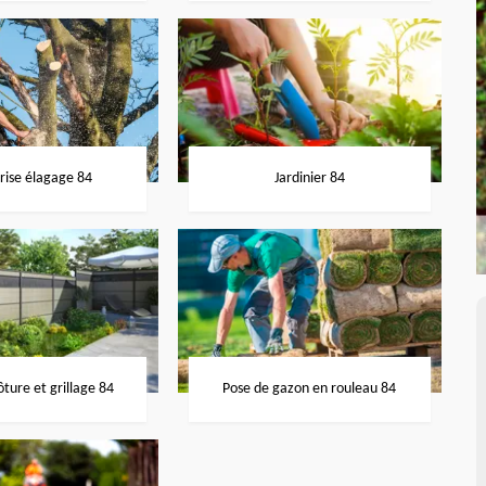
rise élagage 84
Jardinier 84
ôture et grillage 84
Pose de gazon en rouleau 84