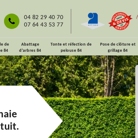
04 82 29 40 70
07 64 43 53 77
lle de
Abattage
Tonte et réfection de
Pose de clôture et
ie 84
d'arbres 84
pelouse 84
grillage 84
haie
tuit.