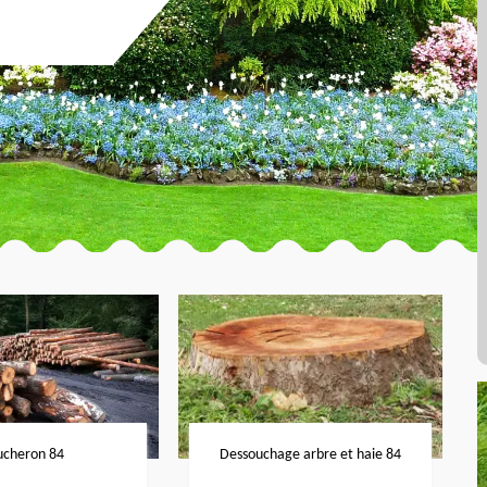
ucheron 84
Dessouchage arbre et haie 84