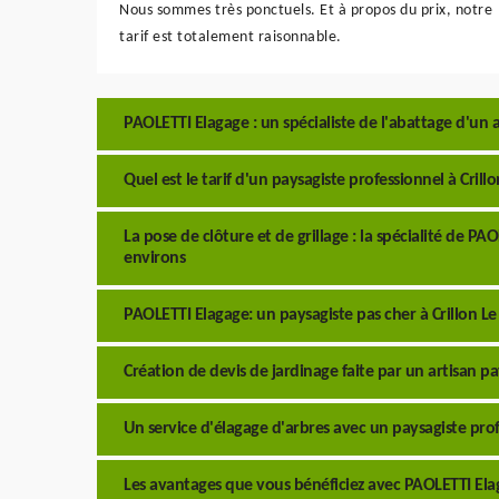
Nous sommes très ponctuels. Et à propos du prix, notre
tarif est totalement raisonnable.
PAOLETTI Elagage : un spécialiste de l'abattage d'un a
Quel est le tarif d'un paysagiste professionnel à Crill
La pose de clôture et de grillage : la spécialité de PAO
environs
PAOLETTI Elagage: un paysagiste pas cher à Crillon Le
Création de devis de jardinage faite par un artisan pa
Un service d'élagage d'arbres avec un paysagiste prof
Les avantages que vous bénéficiez avec PAOLETTI El