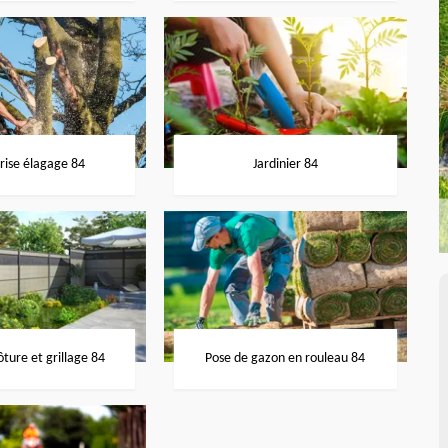
rise élagage 84
Jardinier 84
ôture et grillage 84
Pose de gazon en rouleau 84