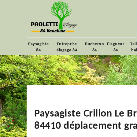
Paysagiste
Entreprise
Bucheron
Elagueur
Tai
84
élagage 84
84
84
ha
Paysagiste Crillon Le B
84410 déplacement gra