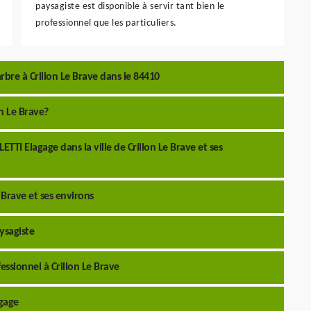
paysagiste est disponible à servir tant bien le
professionnel que les particuliers.
rbre à Crillon Le Brave dans le 84410
on Le Brave?
LETTI Elagage dans la ville de Crillon Le Brave et ses
 Brave et ses environs
ysagiste
essionnel à Crillon Le Brave
agage