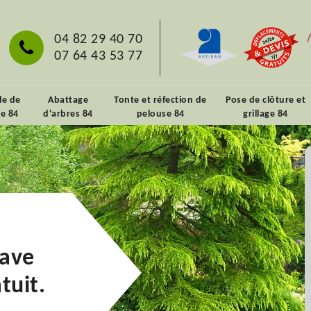
04 82 29 40 70
07 64 43 53 77
lle de
Abattage
Tonte et réfection de
Pose de clôture et
ie 84
d'arbres 84
pelouse 84
grillage 84
rave
tuit.