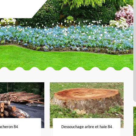
ucheron 84
Dessouchage arbre et haie 84