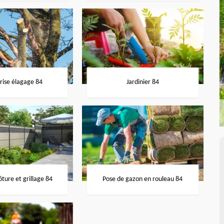
rise élagage 84
Jardinier 84
ôture et grillage 84
Pose de gazon en rouleau 84