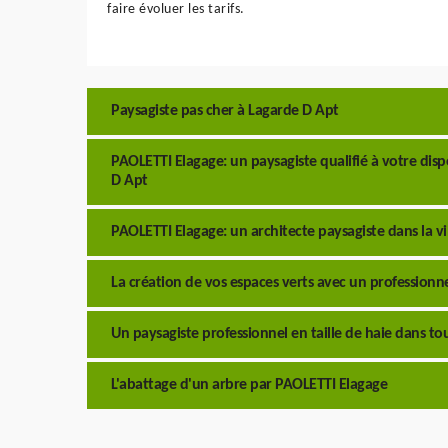
faire évoluer les tarifs.
Paysagiste pas cher à Lagarde D Apt
PAOLETTI Elagage: un paysagiste qualifié à votre dis
D Apt
PAOLETTI Elagage: un architecte paysagiste dans la vi
La création de vos espaces verts avec un professionne
Un paysagiste professionnel en taille de haie dans tou
L'abattage d'un arbre par PAOLETTI Elagage