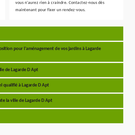
vous n’aurez rien à craindre. Contactez-nous dès
maintenant pour fixer un rendez-vous.
position pour l'aménagement de vos jardins à Lagarde
lle de Lagarde D Apt
l qualifié à Lagarde D Apt
te la ville de Lagarde D Apt