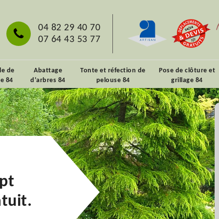
04 82 29 40 70
07 64 43 53 77
lle de
Abattage
Tonte et réfection de
Pose de clôture et
ie 84
d'arbres 84
pelouse 84
grillage 84
pt
tuit.