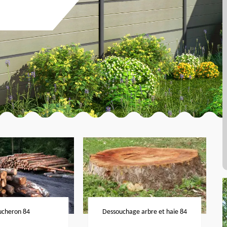
ucheron 84
Dessouchage arbre et haie 84