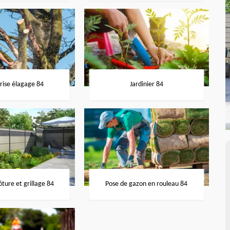
rise élagage 84
Jardinier 84
ôture et grillage 84
Pose de gazon en rouleau 84