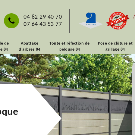
04 82 29 40 70
07 64 43 53 77
lle de
Abattage
Tonte et réfection de
Pose de clôture et
ie 84
d'arbres 84
pelouse 84
grillage 84
Roque