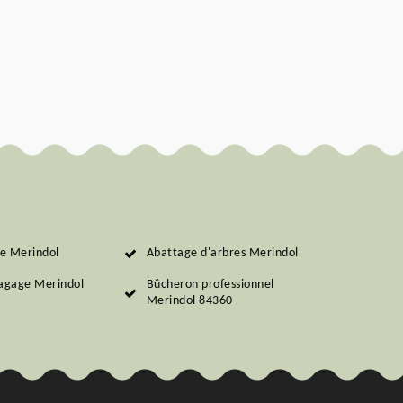
ie Merindol
Abattage d'arbres Merindol
lagage Merindol
Bûcheron professionnel
Merindol 84360