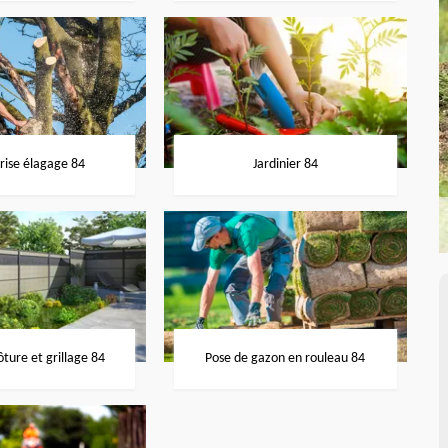
rise élagage 84
Jardinier 84
ôture et grillage 84
Pose de gazon en rouleau 84