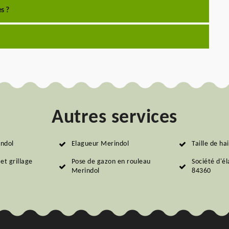
s ?
Autres services
indol
Elagueur Merindol
Taille de ha
et grillage
Pose de gazon en rouleau
Société d'é
Merindol
84360