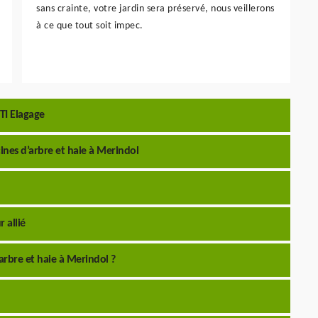
sans crainte, votre jardin sera préservé, nous veillerons
à ce que tout soit impec.
TI Elagage
ines d’arbre et haie à Merindol
 allié
arbre et haie à Merindol ?