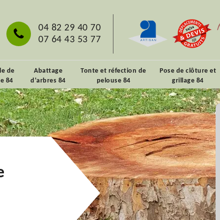
04 82 29 40 70
07 64 43 53 77
lle de
Abattage
Tonte et réfection de
Pose de clôture et
ie 84
d'arbres 84
pelouse 84
grillage 84
e