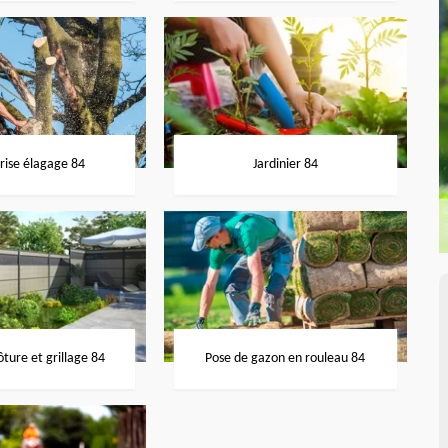
rise élagage 84
Jardinier 84
ôture et grillage 84
Pose de gazon en rouleau 84