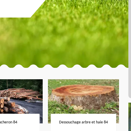
ucheron 84
Dessouchage arbre et haie 84