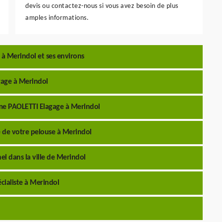
devis ou contactez-nous si vous avez besoin de plus
amples informations.
 à Merindol et ses environs
gage à Merindol
mme PAOLETTI Elagage à Merindol
e de votre pelouse à Merindol
el dans la ville de Merindol
écialiste à Merindol