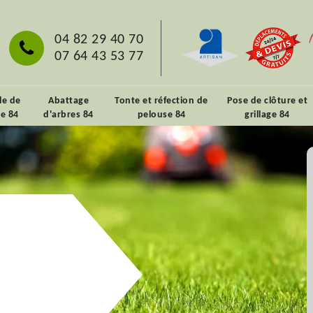
04 82 29 40 70
07 64 43 53 77
lle de
Abattage
Tonte et réfection de
Pose de clôture et
ie 84
d'arbres 84
pelouse 84
grillage 84