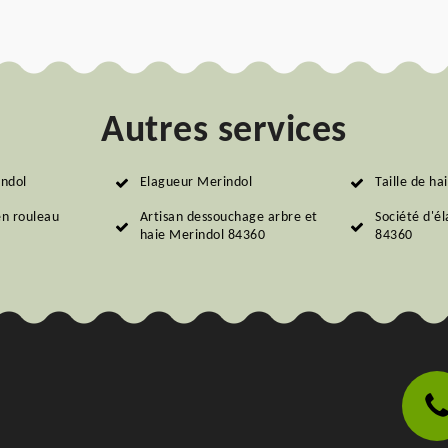
Autres services
indol
Elagueur Merindol
Taille de ha
en rouleau
Artisan dessouchage arbre et
Société d'é
haie Merindol 84360
84360