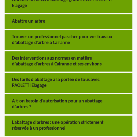
Elagage
Abattre un arbre
Trouver un professionnel pas cher pour vos travaux
d'abattage d'arbre à Cairanne
Des interventions aux normes en matière
d'abattage d'arbres à Cairanne et ses environs
Des tarifs d'abattage à la portée de tous avec
PAOLETTI Elagage
A-t-on besoin d'autorisation pour un abattage
d'arbres ?
L'abattage d'arbres : une opération strictement
réservée à un professionnel