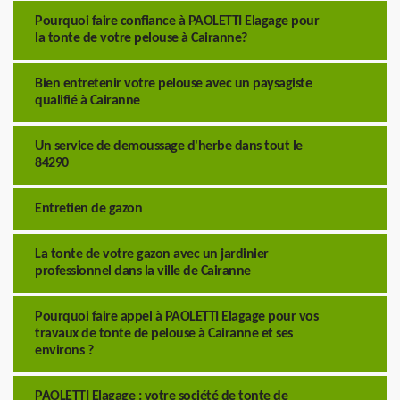
Pourquoi faire confiance à PAOLETTI Elagage pour
la tonte de votre pelouse à Cairanne?
Bien entretenir votre pelouse avec un paysagiste
qualifié à Cairanne
Un service de demoussage d'herbe dans tout le
84290
Entretien de gazon
La tonte de votre gazon avec un jardinier
professionnel dans la ville de Cairanne
Pourquoi faire appel à PAOLETTI Elagage pour vos
travaux de tonte de pelouse à Cairanne et ses
environs ?
PAOLETTI Elagage : votre société de tonte de