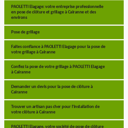
PAOLETTI Elagage: votre entreprise professionnelle
en pose de clôture et grillage à Cairanne et des
environs
Pose de grillage
Faites confiance à PAOLETTI Elagage pour la pose de
votre grillage à Cairanne
Confiez la pose de votre grillage à PAOLETTI Elagage
à Cairanne
Demander un devis pour la pose de clôture à
Cairanne
Trouver un artisan pas cher pour l'installation de
votre clôture à Cairanne
PAOLETTI Elagage, votre société de pose de clôture